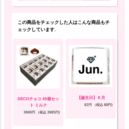
この商品をチェックした人はこんな商品もチ
ェックしています.
ぞ
【誕生日】６月
DECOチョコ 45個セッ
ト ミルク
8円)
82円
（税込 88円)
3690円
（税込 3985円)