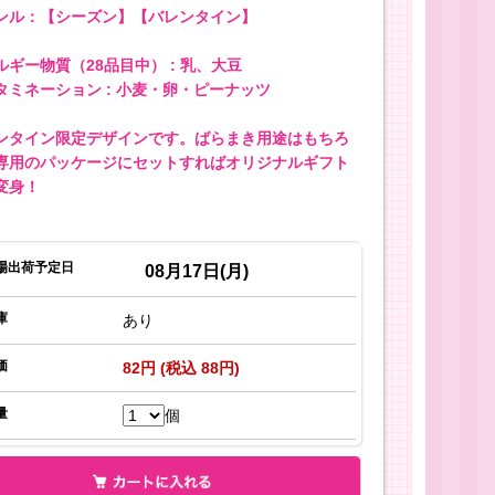
ンル：【シーズン】【バレンタイン】
ルギー物質（28品目中） : 乳、大豆
タミネーション : 小麦・卵・ピーナッツ
ンタイン限定デザインです。ばらまき用途はもちろ
専用のパッケージにセットすればオリジナルギフト
変身！
場出荷予定日
08月17日(月)
庫
あり
価
82円 (税込 88円)
量
個