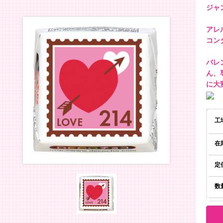
ジャ
アレ
コン
バレ
ん、
に大
工
在
定
数