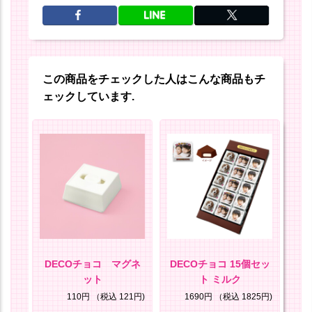
この商品をチェックした人はこんな商品もチ
ェックしています.
【
アケ
DECOチョコ マグネ
DECOチョコ 15個セッ
ット
ト ミルク
0円)
110円
（税込 121円)
1690円
（税込 1825円)