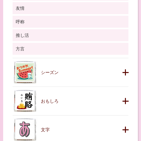
友情
呼称
推し活
方言
シーズン
おもしろ
文字