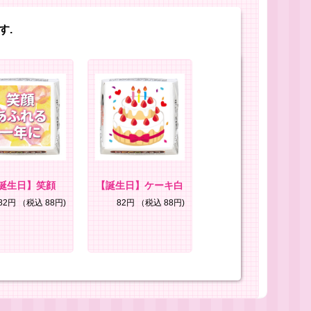
す.
誕生日】笑顔
【誕生日】ケーキ白
82円
（税込 88円)
82円
（税込 88円)