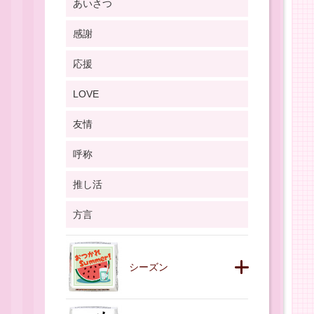
あいさつ
感謝
応援
LOVE
友情
呼称
推し活
方言
シーズン