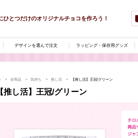
にひとつだけのオリジナルチョコを作ろう！
デザインを選んで
注文
ラッピング・
保存用グッズ
全商品
気持ち
推し活
【推し活】王冠/グリーン
【推し活】王冠/グリーン
チロ
商品寸
ジャ