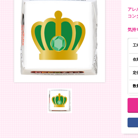
アレ
コン
気持
工
在
定
数