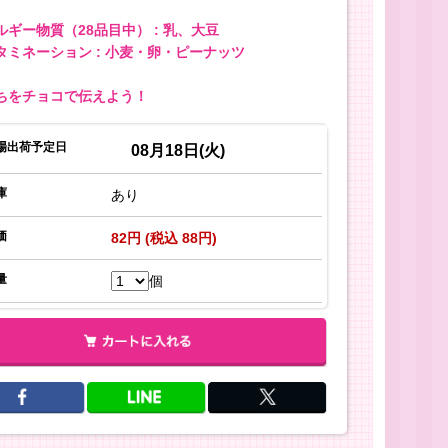
ルギー物質（28品目中） : 乳、大豆
タミネーション : 小麦・卵・ピーナッツ
ちをチョコで伝えよう！
場出荷予定日
08月18日(火)
庫
あり
価
82円 (税込 88円)
量
個