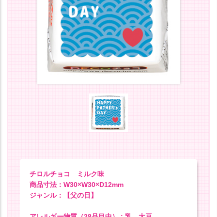
チロルチョコ ミルク味
商品寸法：W30×W30×D12mm
ジャンル：【父の日】
アレルギー物質（28品目中） : 乳、大豆