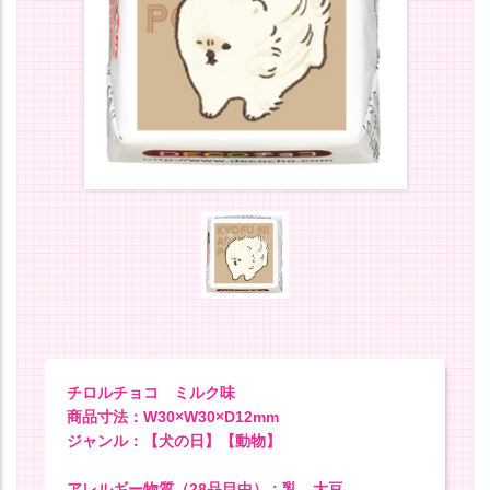
チロルチョコ ミルク味
商品寸法：W30×W30×D12mm
ジャンル：【犬の日】【動物】
アレルギー物質（28品目中） : 乳、大豆